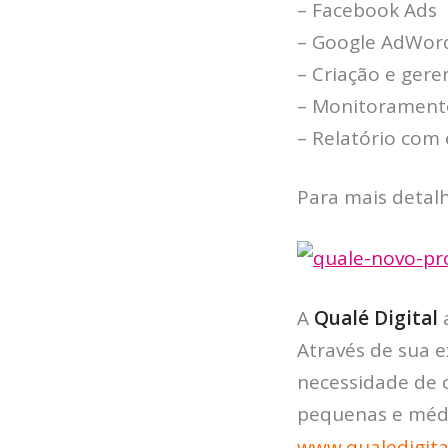
– Facebook Ads
– Google AdWor
– Criação e ger
– Monitorament
– Relatório com 
Para mais detalh
A
Qualé Digital
a
Através de sua e
necessidade de o
pequenas e médi
www.qualedigita