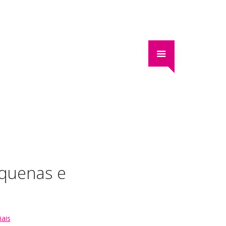
equenas e
ais