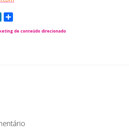
Li
S
n
h
eting de conteúdo direcionado
k
a
e
re
dI
n
entário