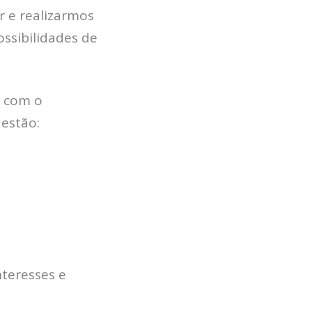
r e realizarmos
ssibilidades de
 com o
 estão:
nteresses e
HOME
JOBS