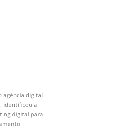
TECH
BLOG
DEPOIMENTOS
CONTATO
agência digital.
 identificou a
ing digital para
çamento.