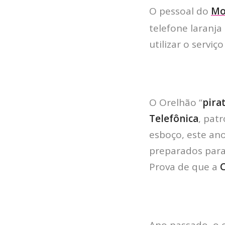
O pessoal do
Mo
telefone laranja
utilizar o servi
O Orelhão “
pira
Telefônica
, pat
esboço, este ano
preparados par
Prova de que a
Ano passado, o 