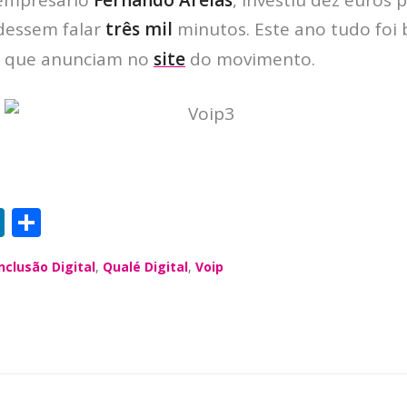
dessem falar
três mil
minutos. Este ano tudo foi
p que anunciam no
site
do movimento.
Li
S
n
h
nclusão Digital
,
Qualé Digital
,
Voip
k
a
e
re
dI
n