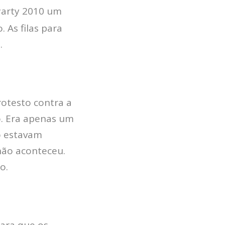
arty 2010 um
 As filas para
.
otesto contra a
o. Era apenas um
o estavam
não aconteceu.
o.
para que os