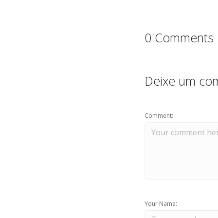
k
0 Comments
Deixe um com
Comment:
Your Name: