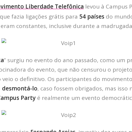
vimento Liberdade Telefônica
levou à Campus P
 que fazia ligações grátis para
54 países
do mundo.
ço eram constantes, inclusive durante a madrugada
ta
” surgiu no evento do ano passado, como um pr
rocinadora do evento, que não censurou o projet
 veio o definitivo. Os participantes do moviment
a
desmontá-lo
, caso fossem obrigados, mas isso 
Campus Party
é realmente um evento democrátic
empresário
Fernando Areias
, investiu dez euros 