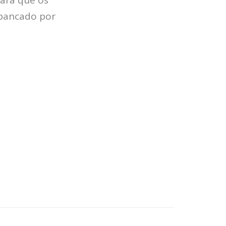
 bancado por
HOME
JOBS
TECH
BLOG
DEPOIMENTOS
CONTATO