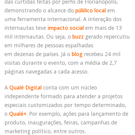
das curtidas feitas por perfis de Florianópolis,
demonstrando o alcance do
público local
em
uma ferramenta internacional. A interação dos
internautas teve
impacto social
em mais de 13
HOME
mil internautas. Ou seja, o
buzz
gerado repercutiu
JOBS
em milhares de pessoas espalhadas
TECH
em dezenas de países. Já o
blog
recebeu 24 mil
BLOG
visitas durante o evento, com a média de 2,7
DEPOIMENTOS
páginas navegadas a cada acesso.
CONTATO
A
Qualé Digital
conta com um núcleo
independente formado para atender a projetos
especiais customizados por tempo determinado,
o
Qualé+
. Por exemplo, ações para lançamento de
produto, inaugurações, feiras, campanhas de
marketing político, entre outros.