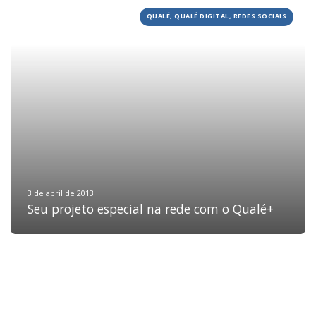
QUALÉ, QUALÉ DIGITAL, REDES SOCIAIS
HOME
JOBS
TECH
BLOG
DEPOIMENTOS
CONTATO
3 de abril de 2013
Seu projeto especial na rede com o Qualé+