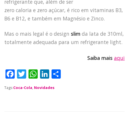
refrigerante que, além de ser
zero caloria e zero açúcar, é rico em vitaminas B3,
B6 e B12, e também em Magnésio e Zinco.
Mas o mais legal é o design
slim
da lata de 310ml,
totalmente adequada para um refrigerante light.
Saiba mais
aqui
F
T
W
Li
S
a
w
h
n
h
Tags:
Coca-Cola
,
Novidades
c
it
a
k
a
e
te
ts
e
re
b
r
A
dI
o
p
n
HOME