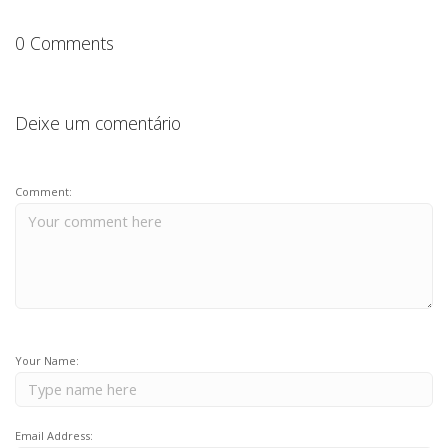
o
p
JOBS
k
TECH
0 Comments
BLOG
DEPOIMENTOS
Deixe um comentário
CONTATO
Comment:
Your Name:
Email Address: