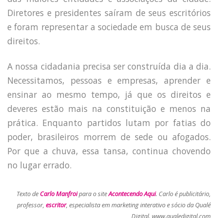
Diretores e presidentes saíram de seus escritórios
e foram representar a sociedade em busca de seus
direitos.
HOME
JOBS
A nossa cidadania precisa ser construída dia a dia.
TECH
Necessitamos, pessoas e empresas, aprender e
BLOG
ensinar ao mesmo tempo, já que os direitos e
DEPOIMENTOS
deveres estão mais na constituição e menos na
prática. Enquanto partidos lutam por fatias do
CONTATO
poder, brasileiros morrem de sede ou afogados.
Por que a chuva, essa tansa, continua chovendo
no lugar errado.
Texto de
Carlo Manfroi
para o site
Acontecendo Aqui
. Carlo é publicitário,
professor,
escritor
, especialista em marketing interativo e sócio da Qualé
Digital. www.qualedigital.com