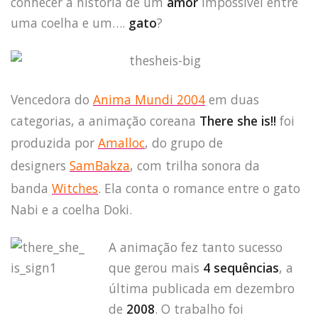
conhecer a história de um
amor
impossível entre
uma coelha e um….
gato
?
Vencedora do
Anima Mundi 2004
em duas
categorias, a animação coreana
There she is!!
foi
produzida por
Amalloc
, do grupo de
designers
SamBakza
, com trilha sonora da
banda
Witches
. Ela conta o romance entre o gato
Nabi e a coelha Doki.
A animação fez tanto sucesso
que gerou mais
4 sequência
s
, a
última publicada em dezembro
de
2008
. O trabalho foi