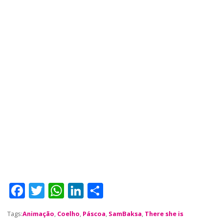
F
T
W
Li
S
a
w
h
n
h
Tags:
Animação
,
Coelho
,
Páscoa
,
SamBaksa
,
There she is