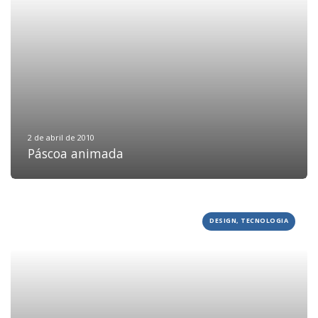
JOBS
TECH
BLOG
DEPOIMENTOS
CONTATO
2 de abril de 2010
Páscoa animada
DESIGN, TECNOLOGIA