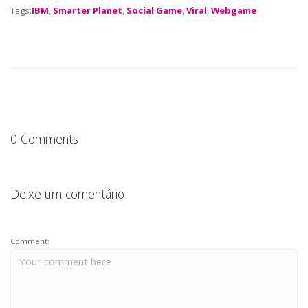
Tags:
IBM
,
Smarter Planet
,
Social Game
,
Viral
,
Webgame
c
it
a
k
a
e
te
ts
e
re
b
r
A
dI
o
p
n
o
p
k
0 Comments
Deixe um comentário
Comment: