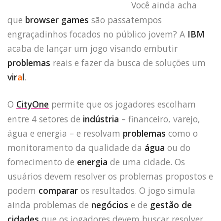
Você ainda acha
que
browser games
são passatempos
engraçadinhos focados no público jovem? A
IBM
acaba de lançar um jogo visando embutir
problemas
reais e fazer da busca de soluções um
vir
a
l
.
O
CityOne
permite que os jogadores escolham
entre 4 setores de
indústria
– financeiro, varejo,
água e energia – e resolvam
problemas
como o
monitoramento da qualidade da
água
ou do
fornecimento de
energia
de uma cidade. Os
usuários devem resolver os problemas propostos e
podem
comparar
os resultados. O jogo simula
ainda problemas de
negócios
e de
gestão de
cidades
que os jogadores devem buscar resolver