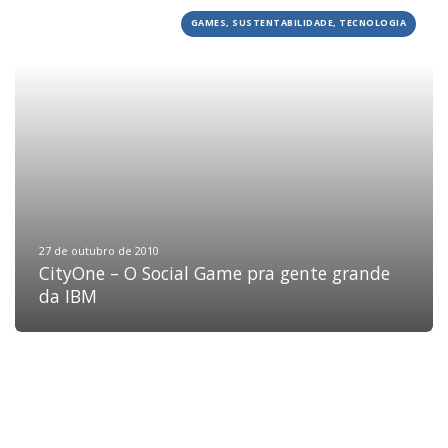
GAMES, SUSTENTABILIDADE, TECNOLOGIA
HOME
JOBS
TECH
BLOG
DEPOIMENTOS
CONTATO
27 de outubro de 2010
CityOne – O Social Game pra gente grande
da IBM