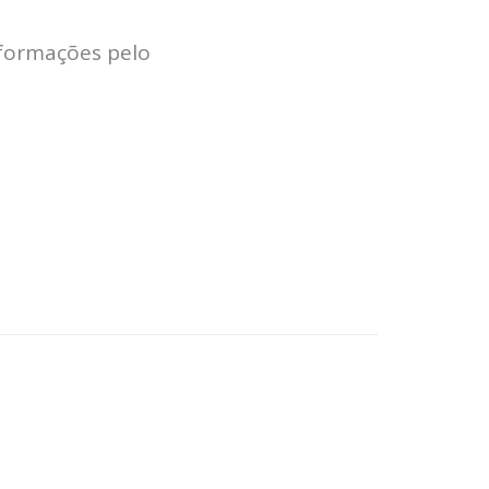
JOBS
nformações pelo
TECH
BLOG
DEPOIMENTOS
CONTATO