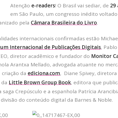
Atenção
e-readers
! O Brasil vai sediar, de
29 
em São Paulo, um congresso inédito voltado
ganizado pela
Câmara Brasileira do Livro
.
lidades internacionais confirmadas estão Michael
um Internacional de Publicações Digitais
, Pablo
CEO, diretor acadêmico e fundador do
Monitor C
hola Arantxa Mellado, advogada atuante no merca
a criação da
ediciona.com
, Diane Spivey, diretora
s da
Little Brown Group Book
, editora que publi
 saga Crepúsculo e a espanhola Patrícia Arancibi
 divisão do conteúdo digital da Barnes & Noble.