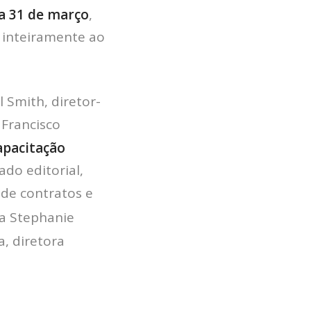
a 31 de março
,
 inteiramente ao
 Smith, diretor-
 Francisco
apacitação
do editorial,
 de contratos e
ca Stephanie
a, diretora
HOME