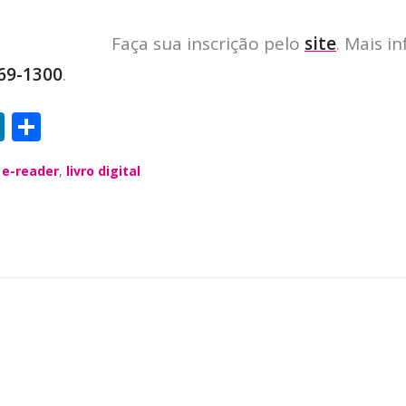
Faça sua inscrição pelo
site
. Mais i
69-1300
.
Li
S
n
h
,
e-reader
,
livro digital
k
a
e
re
dI
n