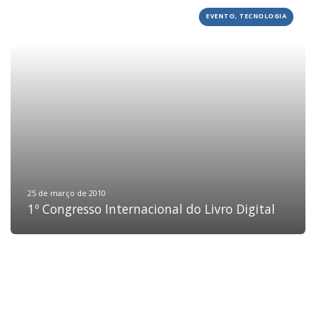
EVENTO, TECNOLOGIA
HOME
JOBS
TECH
BLOG
DEPOIMENTOS
CONTATO
25 de março de 2010
1º Congresso Internacional do Livro Digital