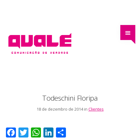
Todeschini Floripa
18 de dezembro de 2014 in
Clientes
F
T
W
Li
S