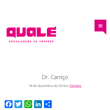
Dr. Carriço
18 de dezembro de 2014 in
Clientes
F
T
W
Li
S