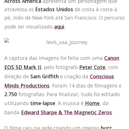
Across America
apresenta um personagem que
atravessa os
Estados Unidos
de costa à costa à
pé, indo de New York até San Francisco. O percurso
pode ser visualizado
aqui
.
A captura das imagens foi feita com uma
Canon
EOS 5D Mark II
, pelo fotógrafo
Peter Cote
, com
direção de
Sam Griffith
e criação da
Conscious
Minds Productions
. Foram 14 dias de filmagens e
2.750
fotografias. Para finalizar, tudo foi editado
utilizando
time-lapse
. A musica é
Home
, da
banda
Edward Sharpe & The Magnetic Zeros
.
O filme caiu na rede criando um imenso
buzz
.