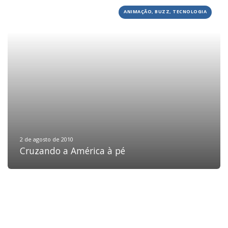
ANIMAÇÃO, BUZZ, TECNOLOGIA
HOME
JOBS
TECH
BLOG
DEPOIMENTOS
CONTATO
2 de agosto de 2010
Cruzando a América à pé