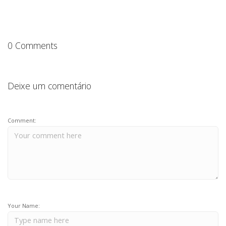
o
p
n
o
p
k
0 Comments
Deixe um comentário
Comment:
Your Name: