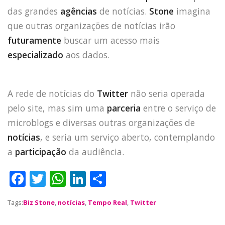
das grandes
agências
de notícias.
Stone
imagina
que outras organizações de notícias irão
futuramente
buscar um acesso mais
especializado
aos dados.
A rede de notícias do
Twitter
não seria operada
pelo site, mas sim uma
parceria
entre o serviço de
microblogs e diversas outras organizações de
HOME
notícias
, e seria um serviço aberto, contemplando
JOBS
a
participação
da audiência.
TECH
BLOG
F
T
W
Li
S
DEPOIMENTOS
a
w
h
n
h
CONTATO
Tags:
Biz Stone
,
notícias
,
Tempo Real
,
Twitter
c
it
a
k
a