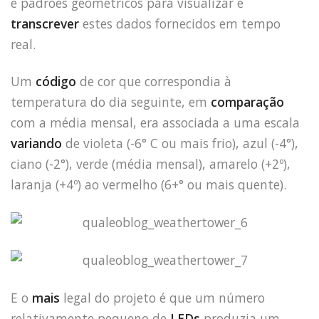
e padrões geométricos para visualizar e
transcrever
estes dados fornecidos em tempo
real.
Um
código
de cor que correspondia à
temperatura do dia seguinte, em
comparação
com a média mensal, era associada a uma escala
variando
de violeta (-6° C ou mais frio), azul (-4°),
ciano (-2°), verde (média mensal), amarelo (+2º),
laranja (+4º) ao vermelho (6+° ou mais quente).
HOME
E o
mais
legal do projeto é que um número
JOBS
relativamente pequeno de
LEDs
produzia um