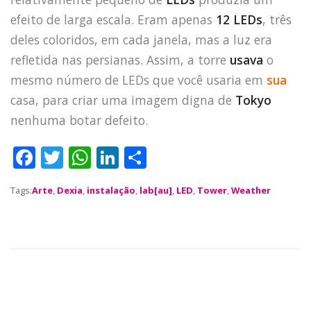
TECH
efeito de larga escala. Eram apenas
12 LEDs
, três
BLOG
deles coloridos, em cada janela, mas a luz era
DEPOIMENTOS
refletida nas persianas. Assim, a torre
usava
o
CONTATO
mesmo número de LEDs que você usaria em
sua
casa, para criar uma imagem digna de
Tokyo
nenhuma botar defeito.
F
T
W
Li
S
a
w
h
n
h
Tags:
Arte
,
Dexia
,
instalação
,
lab[au]
,
LED
,
Tower
,
Weather
c
it
a
k
a
e
te
ts
e
re
b
r
A
dI
o
p
n
o
p