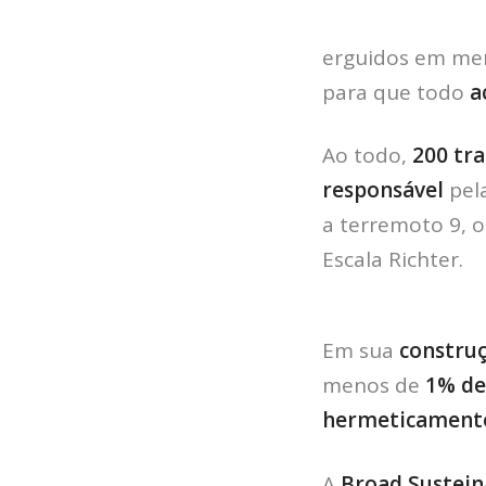
erguidos em me
para que todo
a
Ao todo,
200 tra
responsável
pel
a terremoto 9, o
Escala Richter.
Em sua
constru
menos de
1% de
hermeticamen
A
Broad Sustein