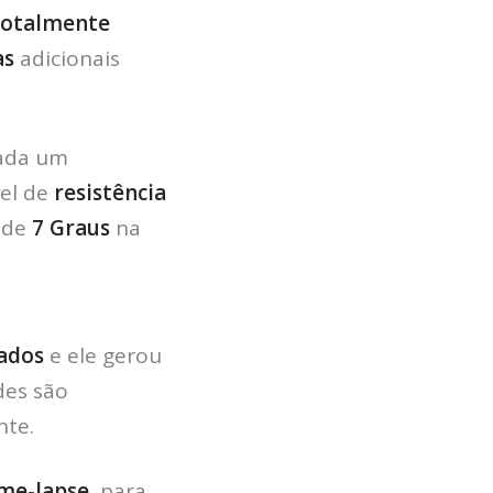
otalmente
as
adicionais
ada um
vel de
resistência
r de
7 Graus
na
cados
e ele gerou
des são
nte.
me-lapse
, para