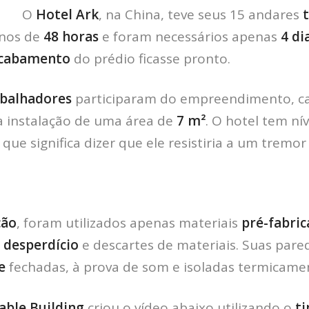
O
Hotel Ark
, na China, teve seus 15 andares
t
nos de
48 horas
e foram necessários apenas
4 di
cabamento
do prédio ficasse pronto.
balhadores
participaram do empreendimento, c
a instalação de uma área de
7 m²
. O hotel tem ní
 que significa dizer que ele resistiria a um tremo
ção
, foram utilizados apenas materiais
pré-fabri
 desperdício
e descartes de materiais. Suas pare
te
fechadas, à prova de som e isoladas termicame
able Building
criou o vídeo abaixo utilizando o
ti