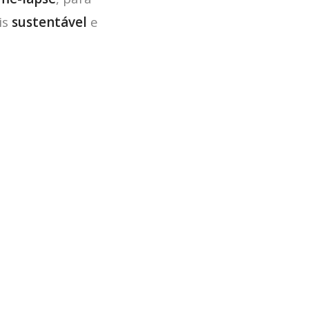
is
sustentável
e
HOME
JOBS
TECH
BLOG
DEPOIMENTOS
CONTATO