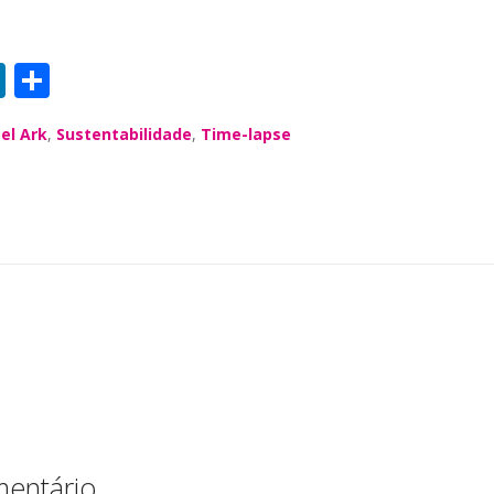
Li
S
n
h
el Ark
,
Sustentabilidade
,
Time-lapse
k
a
e
re
dI
n
entário