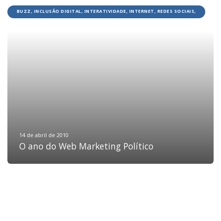
BUZZ, INCLUSÃO DIGITAL, INTERATIVIDADE, INTERNET, REDES SOCIAIS,
TECNOLOGIA
HOME
JOBS
TECH
BLOG
DEPOIMENTOS
CONTATO
14 de abril de 2010
O ano do Web Marketing Político