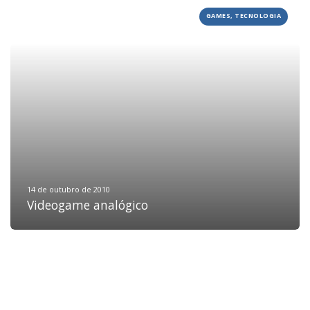
GAMES, TECNOLOGIA
HOME
JOBS
TECH
BLOG
DEPOIMENTOS
CONTATO
14 de outubro de 2010
Videogame analógico