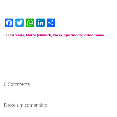
DEPOIMENTOS
CONTATO
F
T
W
Li
S
a
w
h
n
h
Tags:
Arcade
,
Malte Jehmlich
,
Racer
,
sputnic-tv
,
Video Game
c
it
a
k
a
e
te
ts
e
re
b
r
A
dI
o
p
n
o
p
k
0 Comments
Deixe um comentário