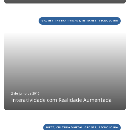
BLOG
DEPOIMENTOS
GADGET, INTERATIVIDADE, INTERNET, TECNOLOGIA
CONTATO
2 de julho de 2010
Interatividade com Realidade Aumentada
BUZZ, CULTURA DIGITAL, GADGET, TECNOLOGIA