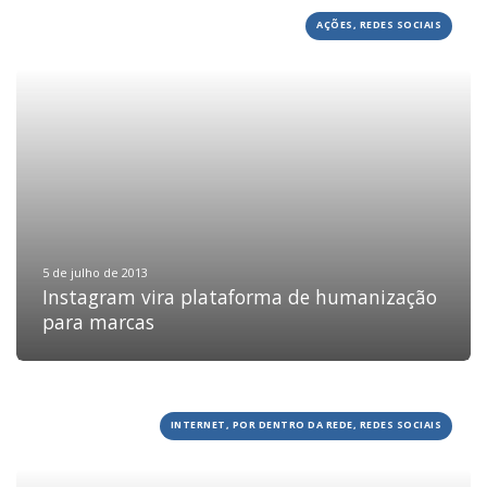
AÇÕES, REDES SOCIAIS
HOME
5 de julho de 2013
Instagram vira plataforma de humanização
JOBS
para marcas
TECH
BLOG
DEPOIMENTOS
INTERNET, POR DENTRO DA REDE, REDES SOCIAIS
CONTATO