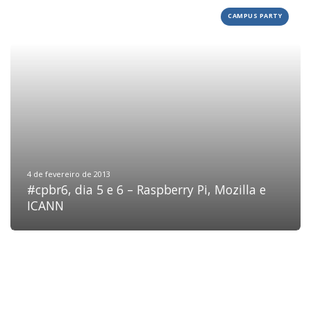
CAMPUS PARTY
HOME
JOBS
TECH
BLOG
DEPOIMENTOS
CONTATO
4 de fevereiro de 2013
#cpbr6, dia 5 e 6 – Raspberry Pi, Mozilla e
ICANN