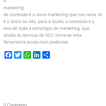
o
marketing
de conteúdo é o único marketing que nos resta. Se
é o único ou não, para a Qualé, o conteúdo é o
eixo de toda a estratégia de marketing, que
aliada às técnicas de SEO, torna-se uma
ferramenta ainda mais poderosa.
F
T
W
Li
S
a
w
h
n
h
c
it
a
k
a
e
te
ts
e
re
b
r
A
dI
o
p
n
HOME
o
p
JOBS
0 Comments