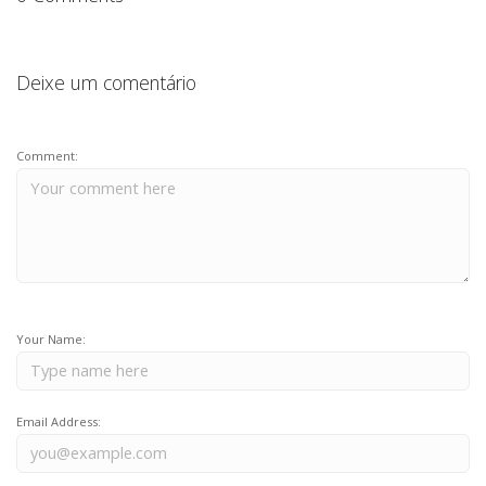
k
TECH
BLOG
DEPOIMENTOS
Deixe um comentário
CONTATO
Comment:
Your Name:
Email Address: