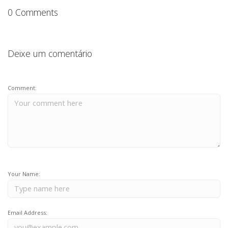
o
p
0 Comments
TECH
k
BLOG
DEPOIMENTOS
Deixe um comentário
CONTATO
Comment:
Your Name:
Email Address: