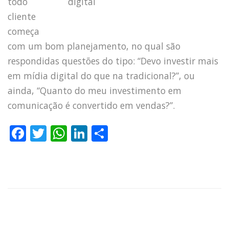
todo
cliente
começa
com um bom planejamento, no qual são
respondidas questões do tipo: “Devo investir mais
em mídia digital do que na tradicional?”, ou
ainda, “Quanto do meu investimento em
comunicação é convertido em vendas?”.
F
T
W
Li
S
a
w
h
n
h
c
it
a
k
a
e
te
ts
e
re
b
r
A
dI
o
p
n
HOME
JOBS