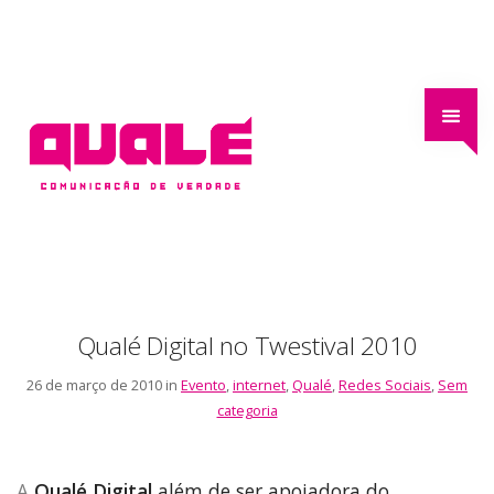
Qualé Digital no Twestival 2010
26 de março de 2010 in
Evento
,
internet
,
Qualé
,
Redes Sociais
,
Sem
categoria
A
Qualé Digital
além de ser apoiadora do