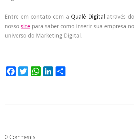
Entre em contato com a
Qualé Digital
através do
nosso
site
para saber como inserir sua empresa no
universo do Marketing Digital.
HOME
JOBS
F
T
W
Li
S
TECH
a
w
h
n
h
BLOG
c
it
a
k
a
DEPOIMENTOS
e
te
ts
e
re
CONTATO
b
r
A
dI
o
p
n
o
p
0 Comments