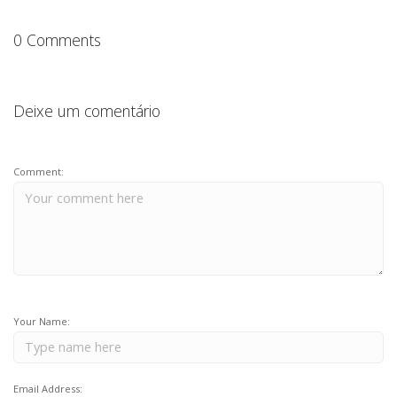
o
p
k
0 Comments
Deixe um comentário
Comment:
Your Name:
Email Address: