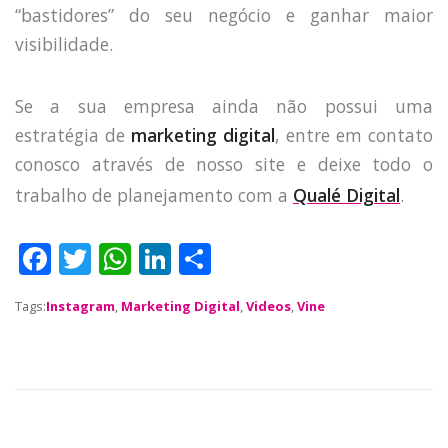
JOBS
“bastidores” do seu negócio e ganhar maior
TECH
visibilidade.
BLOG
DEPOIMENTOS
Se a sua empresa ainda não possui uma
CONTATO
estratégia de
marketing digital
, entre em contato
conosco através de nosso site e deixe todo o
trabalho de planejamento com a
Qualé Digital
.
F
T
W
Li
S
a
w
h
n
h
Tags:
Instagram
,
Marketing Digital
,
Videos
,
Vine
c
it
a
k
a
e
te
ts
e
re
b
r
A
dI
o
p
n