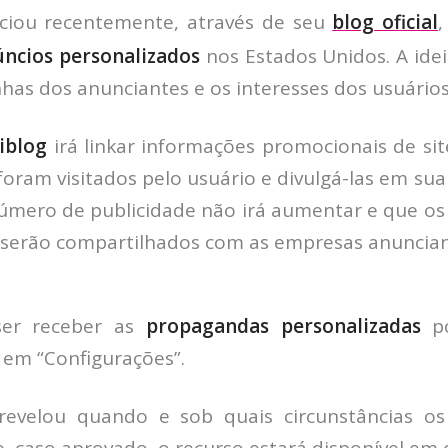
iou recentemente, através de seu
blog oficial
,
úncios personalizados
nos Estados Unidos. A idei
has dos anunciantes e os interesses dos usuários
iblog
irá linkar informações promocionais de si
 foram visitados pelo usuário e divulgá-las em su
úmero de publicidade não irá aumentar e que os 
 serão compartilhados com as empresas anuncian
er receber as
propagandas personalizadas
po
 em “Configurações”.
revelou quando e sob quais circunstâncias os
, caso aprovado, o recurso estará disponível em 