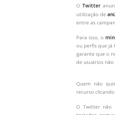
O
Twitter
anunc
utilização de
an
entre as campan
Para isso, o
min
ou perfis que já
garante que o n
de usuários não
Quem não quis
recurso clicando
O Twitter não 
testados, nem se