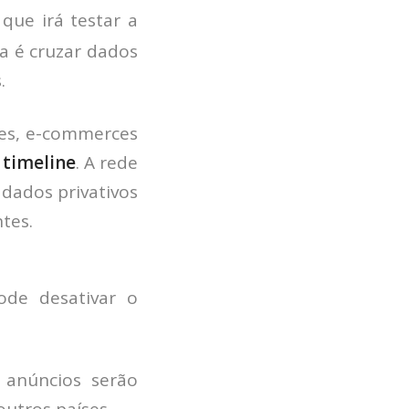
 que irá testar a
a é cruzar dados
.
tes, e-commerces
a
timeline
. A rede
dados privativos
tes.
de desativar o
HOME
 anúncios serão
JOBS
outros países.