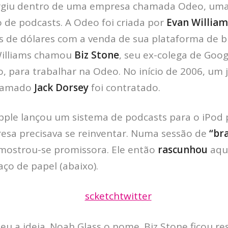
urgiu dentro de uma empresa chamada Odeo, um
o de podcasts. A Odeo foi criada por
Evan William
 de dólares com a venda de sua plataforma de bl
Williams chamou
Biz Stone
, seu ex-colega de Goog
o, para trabalhar na Odeo. No início de 2006, um
hamado
Jack Dorsey
foi contratado.
Apple lançou um sistema de podcasts para o iPod
esa precisava se reinventar. Numa sessão de
“br
 mostrou-se promissora. Ele então
rascunhou
aqui
o de papel (abaixo).
deu a ideia. Noah Glass o nome. Biz Stone ficou r