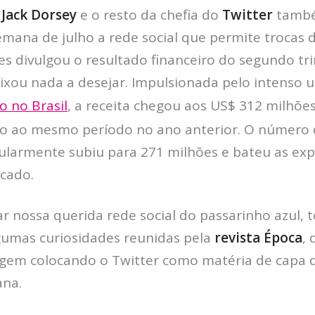
,
Jack Dorsey
e o resto da chefia do
Twitter
també
semana de julho a rede social que permite trocas
es divulgou o resultado financeiro do segundo tr
ixou nada a desejar. Impulsionada pelo intenso 
 no Brasi
l
, a receita chegou aos US$ 312 milhõe
o ao mesmo período no ano anterior. O número d
ularmente subiu para 271 milhões e bateu as exp
rcado.
 nossa querida rede social do passarinho azul,
umas curiosidades reunidas pela
revista Época
, 
em colocando o Twitter como matéria de capa d
ana.