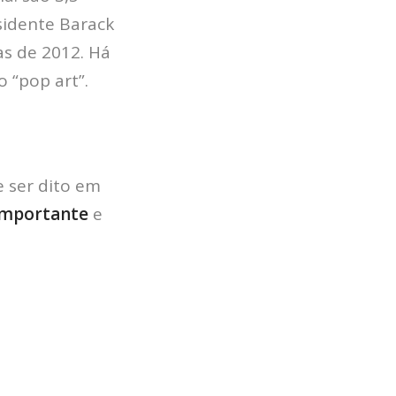
sidente Barack
as de 2012. Há
 “pop art”.
 ser dito em
mportante
e