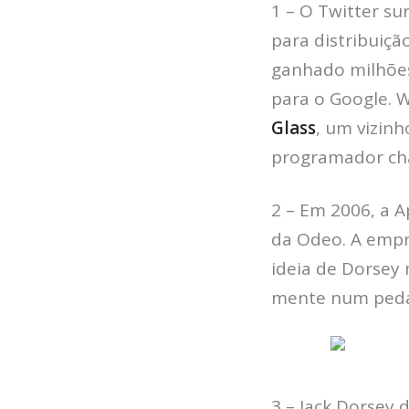
1 – O Twitter s
para distribuiçã
ganhado milhões
para o Google. 
Glass
, um vizinh
programador c
2 – Em 2006, a 
da Odeo. A empr
ideia de Dorsey
mente num pedaç
3 – Jack Dorsey 