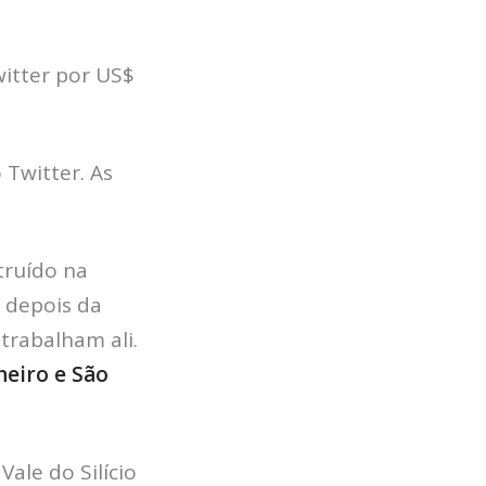
witter por US$
HOME
JOBS
Twitter. As
TECH
BLOG
DEPOIMENTOS
truído na
CONTATO
 depois da
 trabalham ali.
neiro e São
ale do Silício