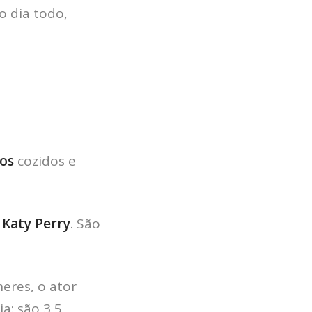
o dia todo,
.
os
cozidos e
a
Katy Perry
. São
eres, o ator
a: são 3,5