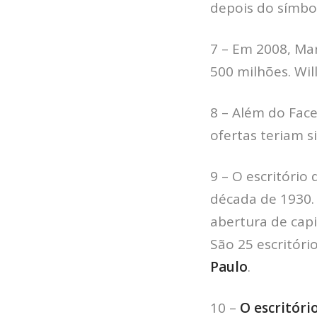
depois do símbo
7 – Em 2008, Ma
500 milhões. Wil
8 – Além do Fac
ofertas teriam s
9 – O escritório
década de 1930.
abertura de capi
São 25 escritóri
Paulo
.
10 –
O escritóri