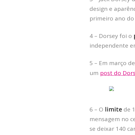
design e aparênc
primeiro ano do
4 – Dorsey foi o
independente e
5 – Em março de 
um
post do Dor
6 – O
limite
de 
mensagem no celu
se deixar 140 c