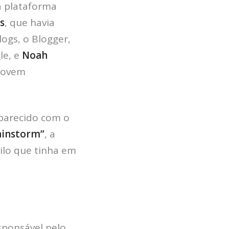
a plataforma
s
, que havia
ogs, o Blogger,
le, e
Noah
 jovem
 parecido com o
ainstorm”
, a
lo que tinha em
esponsável pelo