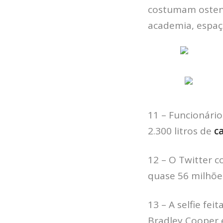
costumam ostent
academia, espaço
11 – Funcionári
2.300 litros de
c
12 – O Twitter 
quase 56 milhõe
13 – A selfie fe
Bradley Cooper e