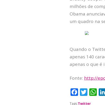
milhões de comp
Obama anunciava 
um quadro na sed
Quando o Twitte
apenas 140 carac
apenas o que é 
Fonte:
http://ep
F
T
W
a
w
h
Tags:
Twitter