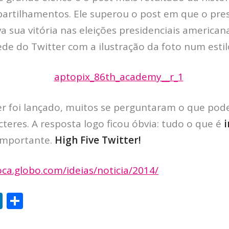
artilhamentos. Ele superou o post em que o pre
sua vitória nas eleições presidenciais american
e do Twitter com a ilustração da foto num estilo
r foi lançado, muitos se perguntaram o que pode
teres. A resposta logo ficou óbvia: tudo o que é
i
importante.
High Five Twitter!
oca.globo.com/ideias/noticia/2014/
Li
S
n
h