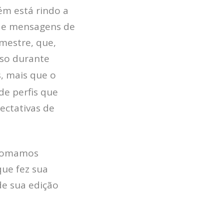
m está rindo a
 de mensagens de
imestre, que,
uso durante
s, mais que o
e perfis que
ectativas de
 tomamos
que fez sua
e sua edição