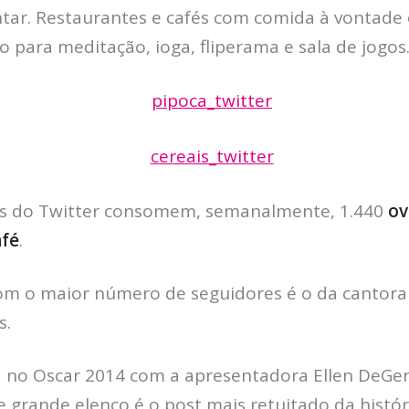
ar. Restaurantes e cafés com comida à vontade 
 para meditação, ioga, fliperama e sala de jogos
os do Twitter consomem, semanalmente, 1.440
ov
afé
.
com o maior número de seguidores é o da cantor
s.
ita no Oscar 2014 com a apresentadora Ellen DeGen
 grande elenco é o post mais retuitado da históri