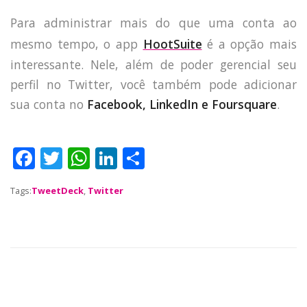
Para administrar mais do que uma conta ao
mesmo tempo, o app
HootSuite
é a opção mais
interessante. Nele, além de poder gerencial seu
perfil no Twitter, você também pode adicionar
sua conta no
Facebook, LinkedIn e Foursquare
.
HOME
JOBS
F
T
W
Li
S
TECH
a
w
h
n
h
BLOG
Tags:
TweetDeck
,
Twitter
c
it
a
k
a
DEPOIMENTOS
e
te
ts
e
re
CONTATO
b
r
A
dI
o
p
n
o
p