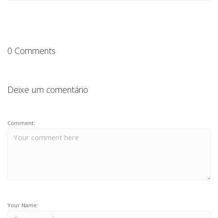
o
p
n
o
p
k
0 Comments
Deixe um comentário
Comment:
Your Name: