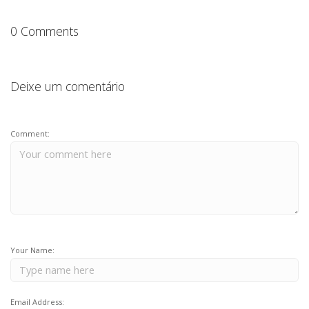
o
p
JOBS
k
TECH
0 Comments
BLOG
DEPOIMENTOS
Deixe um comentário
CONTATO
Comment:
Your Name:
Email Address: