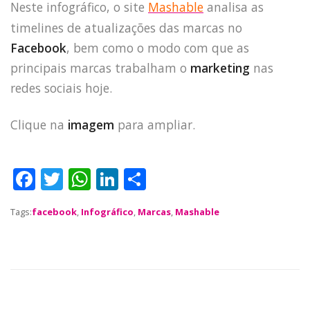
Neste infográfico, o site
Mashable
analisa as
timelines de atualizações das marcas no
Facebook
, bem como o modo com que as
principais marcas trabalham o
marketing
nas
redes sociais hoje.
Clique na
imagem
para ampliar.
F
T
W
Li
S
a
w
h
n
h
Tags:
facebook
,
Infográfico
,
Marcas
,
Mashable
c
it
a
k
a
e
te
ts
e
re
b
r
A
dI
o
p
n
HOME