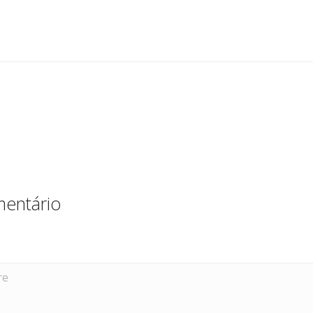
e
re
dI
n
entário