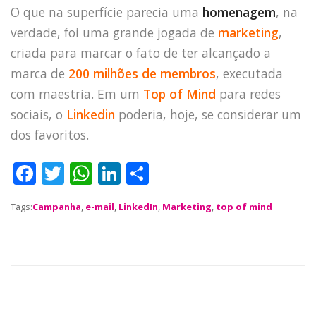
O que na superfície parecia uma
homenagem
, na
TECH
verdade, foi uma grande jogada de
marketing
,
BLOG
criada para marcar o fato de ter alcançado a
DEPOIMENTOS
marca de
200 milhões de membros
, executada
CONTATO
com maestria. Em um
Top of Mind
para redes
sociais, o
Linkedin
poderia, hoje, se considerar um
dos favoritos.
F
T
W
Li
S
a
w
h
n
h
Tags:
Campanha
,
e-mail
,
LinkedIn
,
Marketing
,
top of mind
c
it
a
k
a
e
te
ts
e
re
b
r
A
dI
o
p
n
o
p