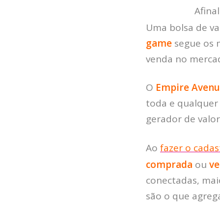
Afina
Uma bolsa de val
game
segue os 
venda no merca
O
Empire Aven
toda e qualquer
gerador de valor
Ao
fazer o
cadas
comprada
ou
ve
conectadas, maio
são o que agrega