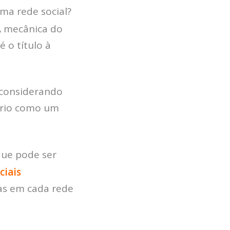
ma rede social?
A mecânica do
é o título à
 considerando
ário como um
que pode ser
ciais
as em cada rede