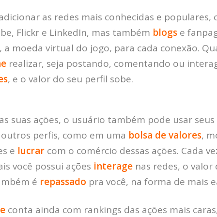
dicionar as redes mais conhecidas e populares, 
be, Flickr e LinkedIn, mas também
blogs
e fanpag
, a moeda virtual do jogo, para cada conexão. Q
ne
realizar, seja postando, comentando ou interag
es
, e o valor do seu perfil sobe.
as suas ações, o usuário também pode usar seus
 outros perfis, como em uma
bolsa de valores
, m
es e
lucrar
com o comércio dessas ações. Cada v
is você possui ações
interage
nas redes, o valor
também é
repassado
pra você, na forma de mais e
ue
conta ainda com rankings das ações mais caras