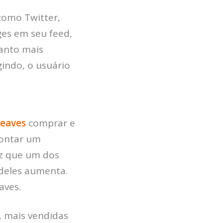
como Twitter,
es em seu feed,
uanto mais
indo, o usuário
HOME
JOBS
eaves
comprar e
TECH
ontar um
BLOG
ez que um dos
DEPOIMENTOS
 deles aumenta.
CONTATO
aves.
, mais vendidas