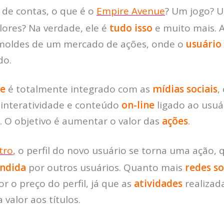
l de contas, o que é o
Empire Avenue
? Um jogo? U
ores? Na verdade, ele é
tudo isso
e muito mais. 
moldes de um mercado de ações, onde o
usuário
do.
ue
é totalmente integrado com as
mídias sociais
,
 interatividade e conteúdo
on-line
ligado ao usu
. O objetivo é aumentar o valor das
ações
.
tro
, o perfil do novo usuário se torna uma ação, 
ndida
por outros usuários. Quanto mais
redes so
r o preço do perfil, já que as
atividades
realizad
 valor aos títulos.