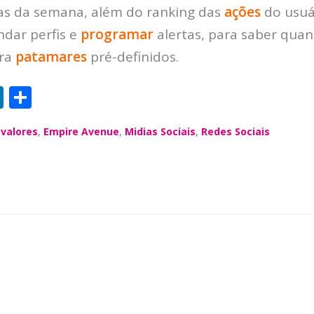
s da semana, além do ranking das
ações
do usuá
ndar perfis e
programar
alertas, para saber qua
ara
patamares
pré-definidos.
Li
S
n
h
 valores
,
Empire Avenue
,
Midias Sociais
,
Redes Sociais
k
a
e
re
dI
n