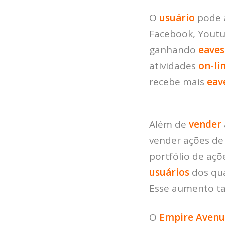
O
usuário
pode a
Facebook, Youtu
ganhando
eaves
atividades
on-li
recebe mais
eav
Além de
vender
vender ações de
portfólio de açõ
usuários
dos qua
Esse aumento 
O
Empire Aven