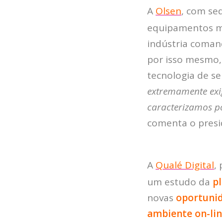
A
Olsen
, com se
equipamentos mé
indústria coma
por isso mesmo
tecnologia de se
extremamente exi
caracterizamos p
comenta o pres
A
Qualé Digital
,
um estudo da
p
novas
oportuni
ambiente on-li