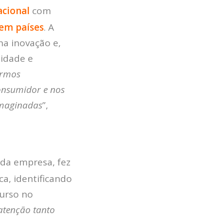
acional
com
em países
. A
a inovação e,
idade e
ermos
onsumidor e nos
imaginadas
”,
 da empresa, fez
a, identificando
urso no
atenção tanto
HOME