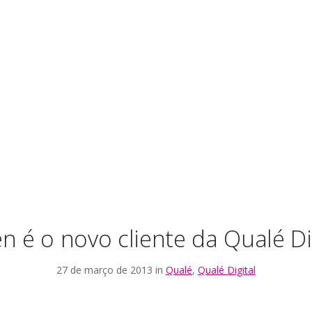
n é o novo cliente da Qualé Di
27 de março de 2013 in
Qualé
,
Qualé Digital