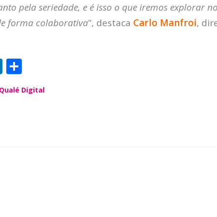
nto pela seriedade, e é isso o que iremos explorar n
de forma colaborativa
”, destaca
Carlo Manfroi
, di
Li
S
n
h
Qualé Digital
k
a
e
re
dI
n