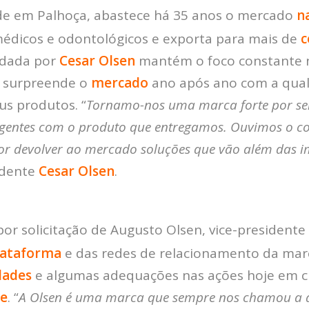
de em Palhoça, abastece há 35 anos o mercado
n
dicos e odontológicos e exporta para mais de
c
ndada por
Cesar Olsen
mantém o foco constante n
, surpreende o
mercado
ano após ano com a qual
us produtos. “
Tornamo-nos uma marca forte por s
gentes com o produto que entregamos. Ouvimos o c
or devolver ao mercado soluções que vão além das 
idente
Cesar Olsen
.
 por solicitação de Augusto Olsen, vice-presidente
lataforma
e das redes de relacionamento da marc
dades
e algumas adequações nas ações hoje em c
ne
. “
A Olsen é uma marca que sempre nos chamou a 