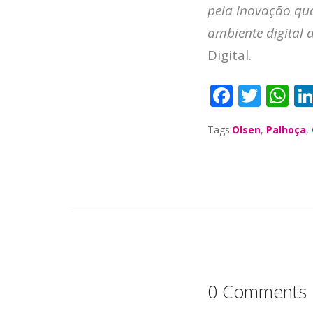
pela inovação qua
ambiente digital 
Digital.
F
T
W
a
w
h
Tags:
Olsen
,
Palhoça
,
c
it
a
e
te
ts
b
r
A
o
p
o
p
k
0 Comments