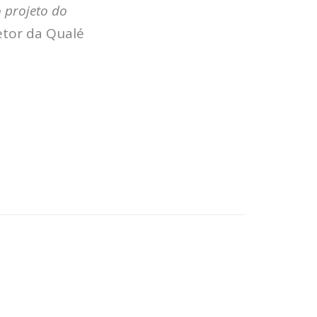
o projeto do
JOBS
retor da Qualé
TECH
BLOG
DEPOIMENTOS
CONTATO