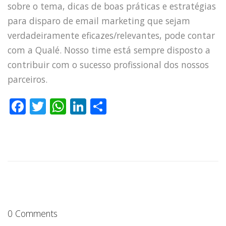
sobre o tema, dicas de boas práticas e estratégias
para disparo de email marketing que sejam
verdadeiramente eficazes/relevantes, pode contar
com a Qualé. Nosso time está sempre disposto a
contribuir com o sucesso profissional dos nossos
parceiros.
F
T
W
Li
S
a
w
h
n
h
c
it
a
k
a
e
te
ts
e
re
b
r
A
dI
o
p
n
o
p
0 Comments
k