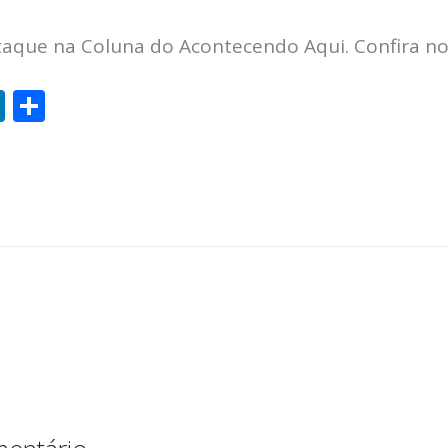
estaque na Coluna do Acontecendo Aqui. Confira n
Li
S
n
h
k
a
e
re
dI
n