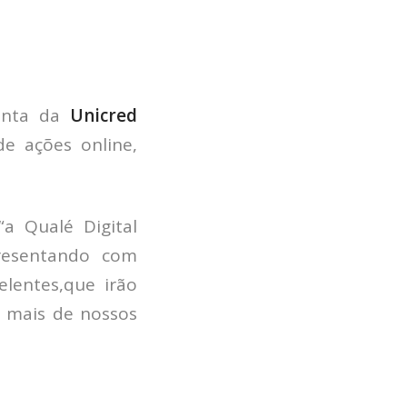
conta da
Unicred
de ações online,
a Qualé Digital
resentando com
lentes,que irão
a mais de nossos
HOME
JOBS