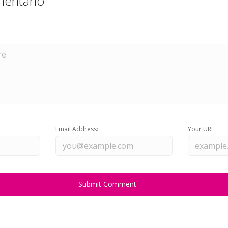
entário
Email Address:
Your URL: