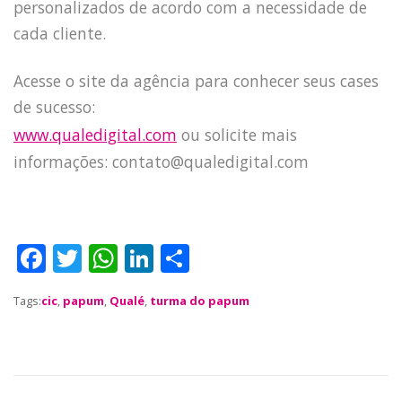
personalizados de acordo com a necessidade de
JOBS
cada cliente.
TECH
BLOG
Acesse o site da agência para conhecer seus cases
DEPOIMENTOS
de sucesso:
CONTATO
www.qualedigital.com
ou solicite mais
informações: contato@qualedigital.com
F
T
W
Li
S
a
w
h
n
h
Tags:
cic
,
papum
,
Qualé
,
turma do papum
c
it
a
k
a
e
te
ts
e
re
b
r
A
dI
o
p
n