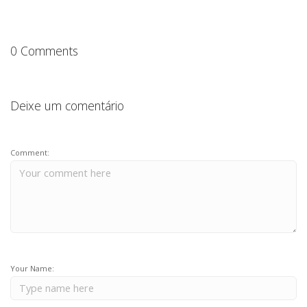
o
p
k
0 Comments
Deixe um comentário
Comment:
Your Name: