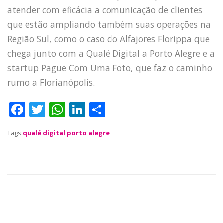
TECH
atender com eficácia a comunicação de clientes
BLOG
que estão ampliando também suas operações na
DEPOIMENTOS
Região Sul, como o caso do Alfajores Florippa que
chega junto com a Qualé Digital a Porto Alegre e a
CONTATO
startup Pague Com Uma Foto, que faz o caminho
rumo a Florianópolis.
F
T
W
Li
S
a
w
h
n
h
Tags:
qualé digital porto alegre
c
it
a
k
a
e
te
ts
e
re
b
r
A
dI
o
p
n
o
p
k