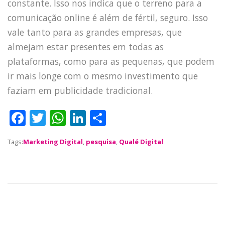
constante. Isso nos indica que o terreno para a
TECH
comunicação online é além de fértil, seguro. Isso
BLOG
vale tanto para as grandes empresas, que
DEPOIMENTOS
almejam estar presentes em todas as
CONTATO
plataformas, como para as pequenas, que podem
ir mais longe com o mesmo investimento que
faziam em publicidade tradicional.
F
T
W
Li
S
a
w
h
n
h
Tags:
Marketing Digital
,
pesquisa
,
Qualé Digital
c
it
a
k
a
e
te
ts
e
re
b
r
A
dI
o
p
n
o
p