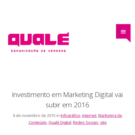
Investimento em Marketing Digital vai
subir em 2016
6 de novembro de 2015 in
Infográfico
,
internet
,
Marketing de
Conteúdo
,
Qualé Digital
,
Redes Sociais
,
site