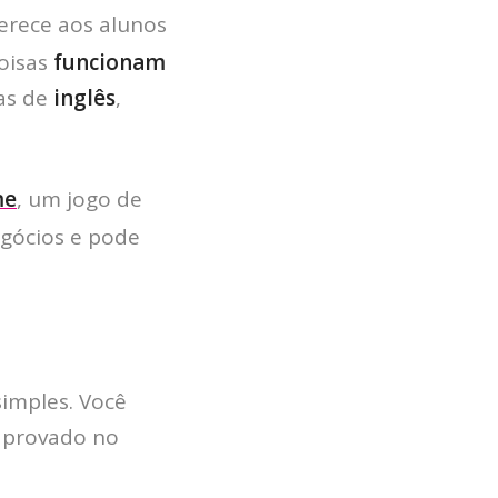
erece aos alunos
oisas
funcionam
as de
inglês
,
me
, um jogo de
egócios e pode
imples. Você
HOME
 aprovado no
JOBS
TECH