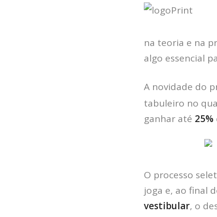
na teoria e na p
algo essencial p
A novidade do p
tabuleiro no qua
ganhar até
25%
O processo sele
joga e, ao final
vestibular
, o de