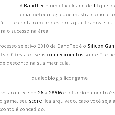
A
BandTec
é uma faculdade de
TI
que of
uma metodologia que mostra como as c
rática, e conta com professores qualificados e aul
ara o sucesso na área.
rocesso seletivo 2010 da BandTec é o
Silicon Ga
l você testa os seus
conhecimentos
sobre TI e n
de desconto na sua matrícula.
tivo acontece de
26 a 28/06
e o funcionamento é s
 do game, seu
score
fica arquivado, caso você seja
sconto é concedido.