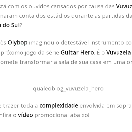
tá com os ouvidos cansados por causa das
Vuvuz
maram conta dos estádios durante as partidas d
 do Sul
?
çês
Olybop
imaginou o detestável instrumento c
 próximo jogo da série
Guitar Hero
. É o
Vuvuzela
romete transformar a sala de sua casa em uma o
 trazer toda a
complexidade
envolvida em sopra
nfira o
vídeo
promocional abaixo!