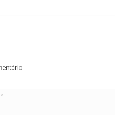
dI
n
entário