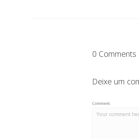
b
r
A
o
p
o
p
k
0 Comments
Deixe um com
Comment: