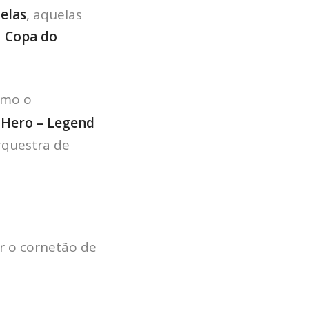
elas
, aquelas
a
Copa do
omo o
 Hero – Legend
rquestra de
r o cornetão de