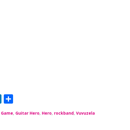
Li
S
n
h
,
Game
,
Guitar Hero
,
Hero
,
rockband
,
Vuvuzela
k
a
e
re