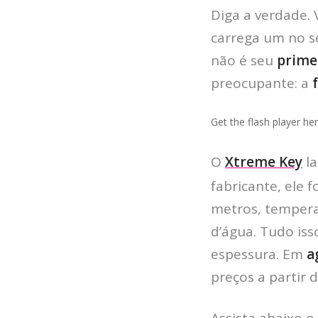
Diga a verdade.
carrega um no s
não é seu
prime
preocupante: a
Get the flash player h
O
Xtreme Key
la
fabricante, ele 
metros, tempera
d’água. Tudo is
espessura. Em
a
preços a partir 
Assista abaixo o