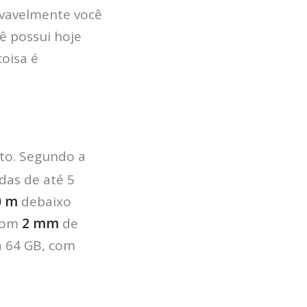
ovavelmente você
ê possui hoje
coisa é
to. Segundo a
as de até 5
0 m
debaixo
com
2 mm
de
a 64 GB, com