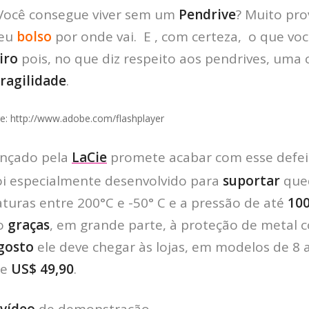
 Você consegue viver sem um
Pendrive
? Muito pr
eu
bolso
por onde vai. E , com certeza, o que voc
iro
pois, no que diz respeito aos pendrives, uma 
fragilidade
.
ere: http://www.adobe.com/flashplayer
nçado pela
LaCie
promete acabar com esse defei
foi especialmente desenvolvido para
suportar
qued
turas entre 200°C e -50° C e a pressão de até
10
so
graças
, em grande parte, à proteção de metal 
gosto
ele deve chegar às lojas, em modelos de 8 
de
US$ 49,90
.
vídeo
de demonstração.