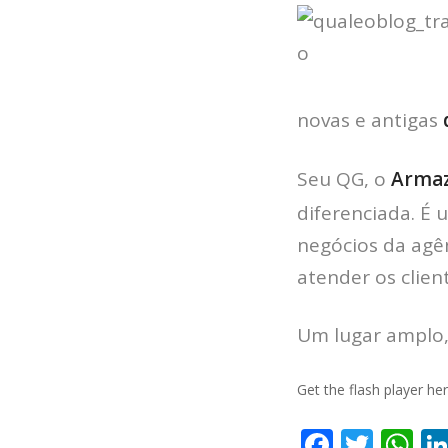
novas e antigas
Seu QG, o
Arma
diferenciada. É
negócios da agên
atender os clie
Um lugar amplo
Get the flash player h
F
T
W