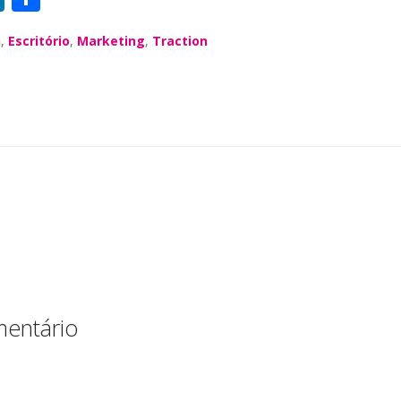
n
h
n
,
Escritório
,
Marketing
,
Traction
k
a
e
re
dI
n
entário