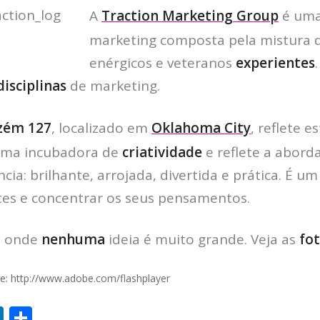
A
Traction Marketing Group
é uma
marketing composta pela mistura 
enérgicos e veteranos
experientes
disciplinas
de marketing.
zém 127
, localizado em
Oklahoma City
, reflete e
 uma incubadora de
criatividade
e reflete a abor
cia: brilhante, arrojada, divertida e prática. É u
ntes e concentrar os seus pensamentos.
, onde
nenhuma
ideia é muito grande. Veja as
fo
ere: http://www.adobe.com/flashplayer
Li
S