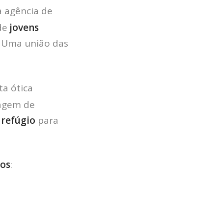
 agência de
de
jovens
. Uma união das
sta ótica
dagem de
m
refúgio
para
tos
:
HOME
JOBS
TECH