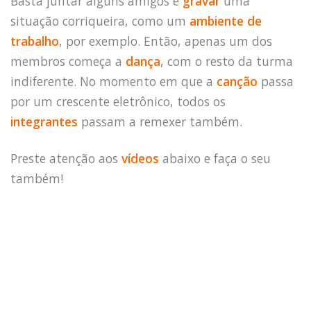
Basta juntar alguns amigos e
gravar
uma
situação corriqueira, como um
ambiente de
trabalho
, por exemplo. Então, apenas um dos
membros começa a
dança
, com o resto da turma
indiferente. No momento em que a
canção
passa
por um crescente eletrônico, todos os
integrantes
passam a remexer também.
HOME
JOBS
Preste atenção aos
vídeos
abaixo e faça o seu
TECH
também!
BLOG
DEPOIMENTOS
CONTATO